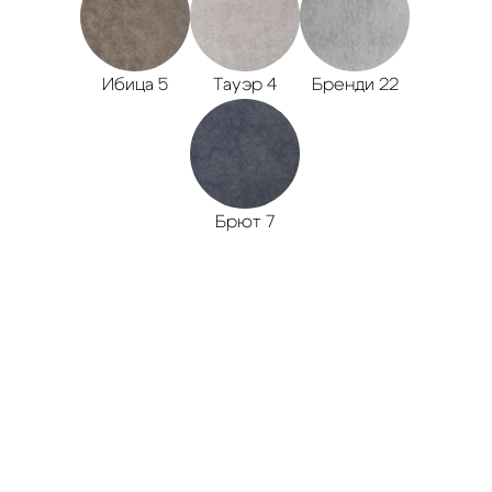
Ибица 5
Тауэр 4
Бренди 22
Брют 7