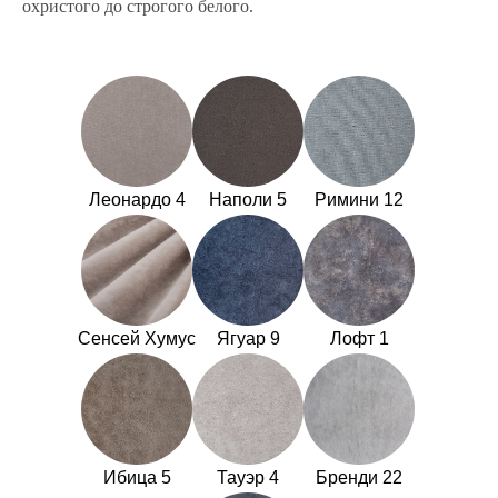
охристого до строгого белого.
Леонардо 4
Наполи 5
Римини 12
Сенсей Хумус
Ягуар 9
Лофт 1
Ибица 5
Тауэр 4
Бренди 22