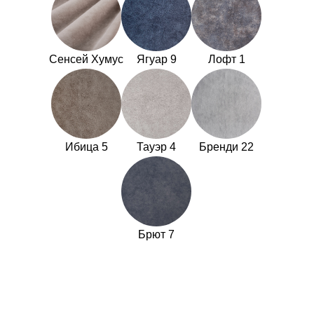
Сенсей Хумус
Ягуар 9
Лофт 1
Ибица 5
Тауэр 4
Бренди 22
Брют 7