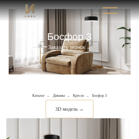
Босфор 3
Заказать звонок →
Каталог
→
Диваны
→
Кресло
→
Босфор 3
3D модель →