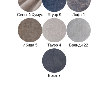
Сенсей Хумус
Ягуар 9
Лофт 1
Ибица 5
Тауэр 4
Бренди 22
Брют 7