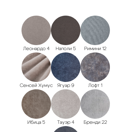
Леонардо 4
Наполи 5
Римини 12
Сенсей Хумус
Ягуар 9
Лофт 1
Ибица 5
Тауэр 4
Бренди 22