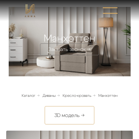
Манхэттен
Заказать звонок →
Каталог
→
Диваны
→
Кресло-кровать
→
Манхэттен
3D модель →