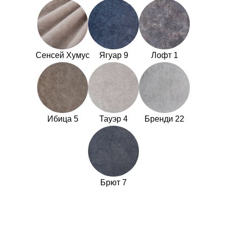
Сенсей Хумус
Ягуар 9
Лофт 1
Ибица 5
Тауэр 4
Бренди 22
Брют 7