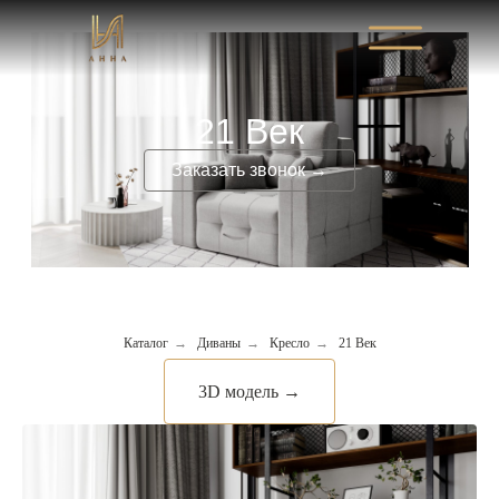
21 Век
Заказать звонок →
Каталог
→
Диваны
→
Кресло
→
21 Век
3D модель →