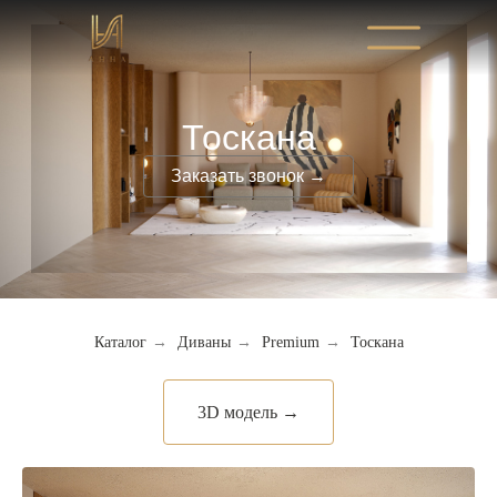
Тоскана
Заказать звонок →
Каталог
→
Диваны
→
Premium
→
Тоскана
3D модель →