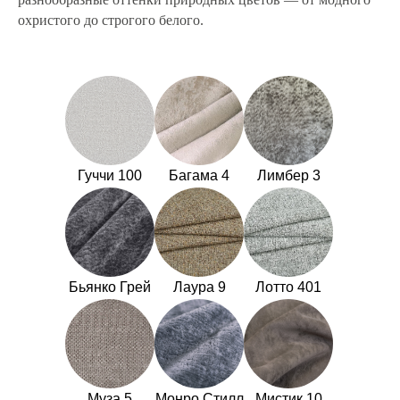
охристого до строгого белого.
Гуччи 100
Багама 4
Лимбер 3
Бьянко Грей
Лаура 9
Лотто 401
Муза 5
Монро Стилл
Мистик 10