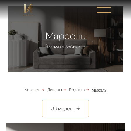
Марсель
Заказать звонок →
Каталог
→
Диваны
→
Premium
→
Марсель
3D модель →