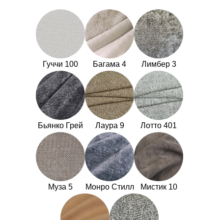
Гуччи 100
Багама 4
Лимбер 3
Бьянко Грей
Лаура 9
Лотто 401
Муза 5
Монро Стилл
Мистик 10