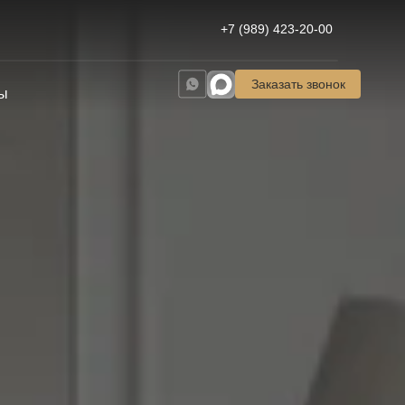
+7 (989) 423-20-00
Заказать звонок
ы