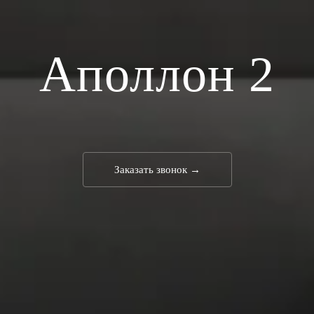
Аполлон 2
Заказать звонок →