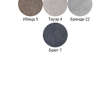
Ибица 5
Тауэр 4
Бренди 22
Брют 7