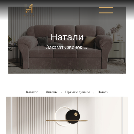
Натали
Заказать звонок →
Каталог
→
Диваны
→
Прямые диваны
→
Натали