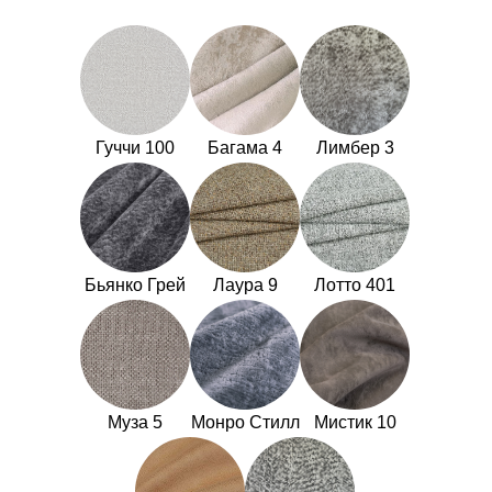
Гуччи 100
Багама 4
Лимбер 3
Бьянко Грей
Лаура 9
Лотто 401
Муза 5
Монро Стилл
Мистик 10