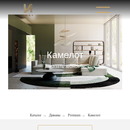
Камелот
Заказать звонок →
Каталог
→
Диваны
→
Premium
→
Камелот