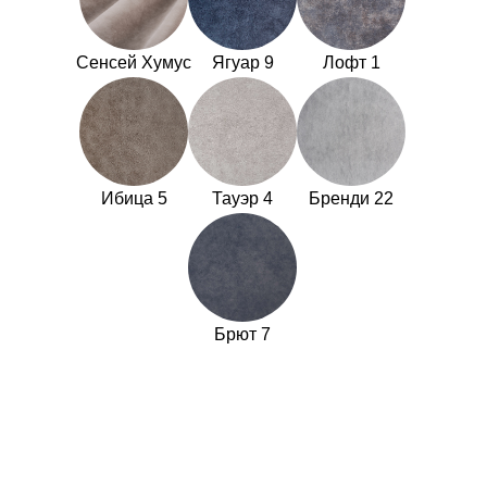
Сенсей Хумус
Ягуар 9
Лофт 1
Ибица 5
Тауэр 4
Бренди 22
Брют 7