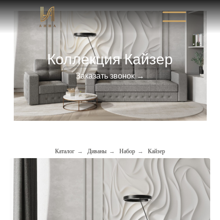
Коллекция Кайзер
Заказать звонок →
Каталог
→
Диваны
→
Набор
→
Кайзер