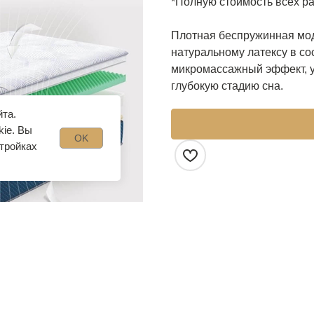
*Полную стоимость всех ра
Плотная беспружинная мод
натуральному латексу в со
микромассажный эффект, 
глубокую стадию сна.
йта.
kie. Вы
OK
стройках